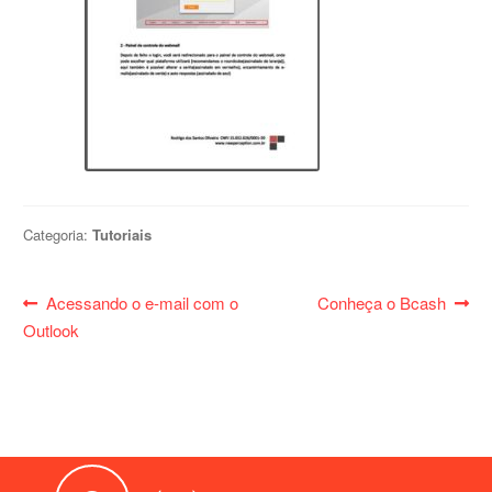
Categoria:
Tutoriais
Navegação
Post
Próximo
Acessando o e-mail com o
Conheça o Bcash
de
anterior:
post:
Outlook
Post