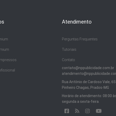
os
Atendimento
emium
Perguntas Frequentes
emium
Tutoriais
 Impressos
Contato
contato@nppublicidade.com.br
ofissional
atendimento@nppublicidade.co
Rua Antônio de Cardoso Vale, 655
Pinheiro Chagas, Prados-MG
Horário de atendimento: 08:00 às
segunda a sexta-feira.