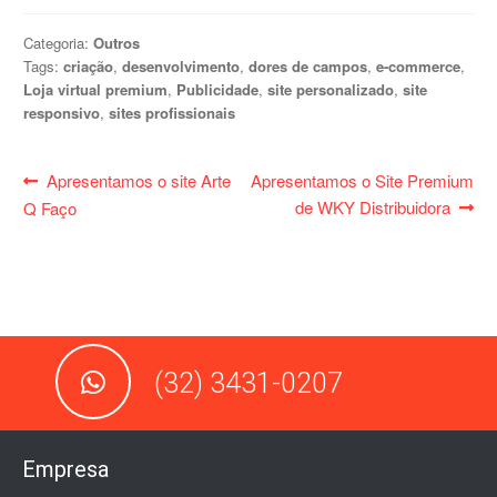
Categoria:
Outros
Tags:
criação
,
desenvolvimento
,
dores de campos
,
e-commerce
,
Loja virtual premium
,
Publicidade
,
site personalizado
,
site
responsivo
,
sites profissionais
Navegação
Post
Próximo
Apresentamos o site Arte
Apresentamos o Site Premium
de
anterior:
post:
de WKY Distribuidora
Q Faço
Post
(32) 3431-0207
Empresa