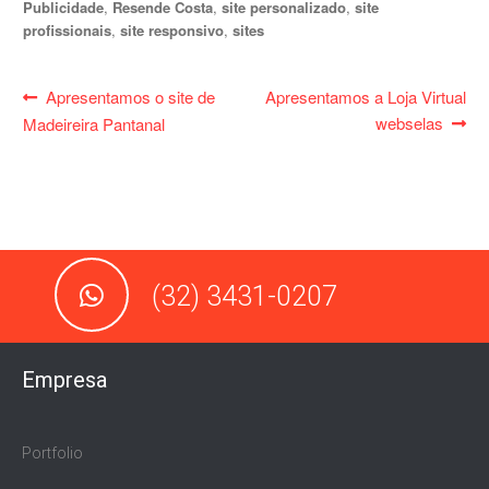
Publicidade
,
Resende Costa
,
site personalizado
,
site
profissionais
,
site responsivo
,
sites
Navegação
Post
Próximo
Apresentamos o site de
Apresentamos a Loja Virtual
de
anterior:
post:
webselas
Madeireira Pantanal
Post
(32) 3431-0207
Empresa
Portfolio