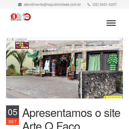
atendimento@nppublicidade.com.br
(32) 3431-0207
Minha Conta
Apresentamos o site
05
Arte Q Faço
SET