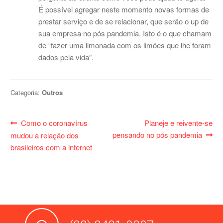
É possível agregar neste momento novas formas de
prestar serviço e de se relacionar, que serão o up de
sua empresa no pós pandemia. Isto é o que chamam
de “fazer uma limonada com os limões que lhe foram
dados pela vida”.
Categoria:
Outros
Navegação
Post
Próximo
Como o coronavírus
Planeje e reivente-se
de
anterior:
post:
pensando no pós pandemia
mudou a relação dos
Post
brasileiros com a internet