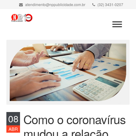
atendimento@nppublicidade.com.br
(32) 3431-0207
Minha Conta
Como o coronavírus
08
mudou a relação
ABR