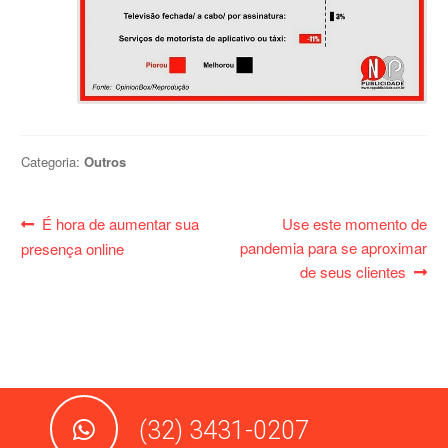
Categoria:
Outros
Navegação
Post
Próximo
É hora de aumentar sua
Use este momento de
de
anterior:
post:
pandemia para se aproximar
presença online
Post
de seus clientes
(32) 3431-0207