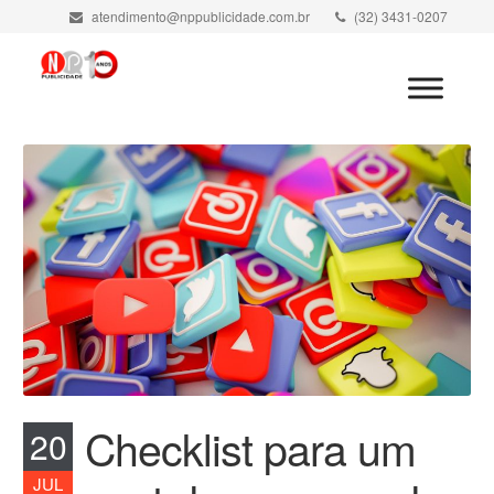
atendimento@nppublicidade.com.br
(32) 3431-0207
Minha Conta
Checklist para um
20
JUL