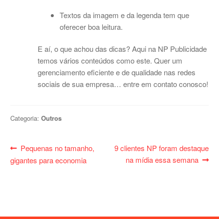
Textos da imagem e da legenda tem que
oferecer boa leitura.
E aí, o que achou das dicas? Aqui na NP Publicidade
temos vários conteúdos como este. Quer um
gerenciamento eficiente e de qualidade nas redes
sociais de sua empresa… entre em contato conosco!
Categoria:
Outros
Navegação
Post
Próximo
Pequenas no tamanho,
9 clientes NP foram destaque
de
anterior:
post:
na mídia essa semana
gigantes para economia
Post