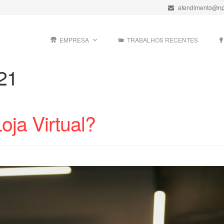
atendimento@np
EMPRESA
TRABALHOS RECENTES
021
oja Virtual?