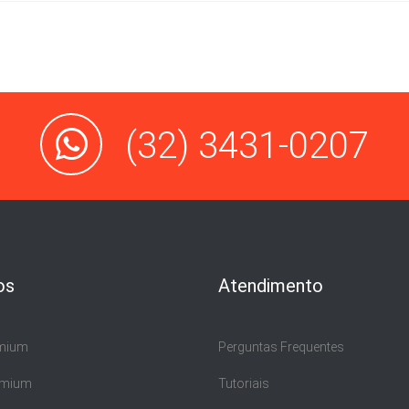
(32) 3431-0207
os
Atendimento
emium
Perguntas Frequentes
emium
Tutoriais