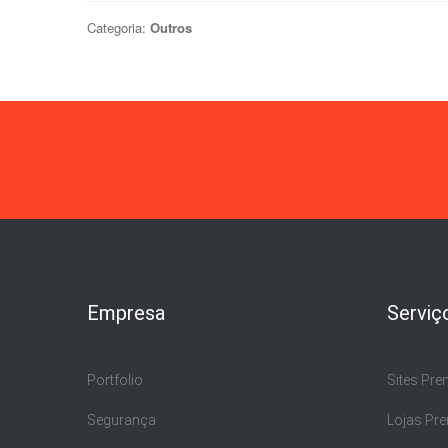
Categoria:
Outros
Empresa
Serviç
Portfolio
Sites Pr
Segurança
Lojas Pr