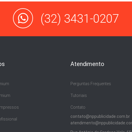
(32) 3431-0207
os
Atendimento
emium
Perguntas Frequentes
emium
Tutoriais
 Impressos
Contato
contato@nppublicidade.com.br
ofissional
atendimento@nppublicidade.co