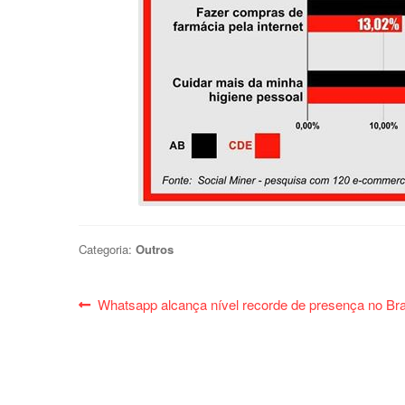
Categoria:
Outros
Navegação
Post
Whatsapp alcança nível recorde de presença no Bra
anterior:
de
Post