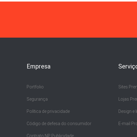
Empresa
Serviç
Portfolio
Sites Pr
Segurança
Lojas Pr
Política de privacidade
Design e
Código de defesa do consumidor
E-mail Pr
Contrato NP Publicidade