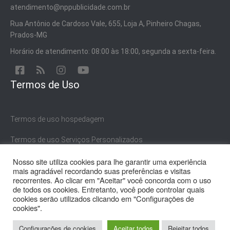
atendimento@nppublicidade.com.br
Rua Antônio de Cardoso Vale, 655, Loja A, Pinheiro Chagas,
Prados-MG
Horário de atendimento: 08:00 às 18:00, segunda a sexta-feira.
Termos de Uso
Termos de uso hospedagem
Termos de uso Serviços Personalizados
Termos de uso Serviços Gratuitos
Nosso site utiliza cookies para lhe garantir uma experiência
mais agradável recordando suas preferências e visitas
recorrentes. Ao clicar em "Aceitar" você concorda com o uso
de todos os cookies. Entretanto, você pode controlar quais
cookies serão utilizados clicando em "Configurações de
cookies".
© 2021 NP Publicidade. | CNPJ 15.652.626/0001-50
Configurações de cookies
Aceitar todos
Rejeitar todos