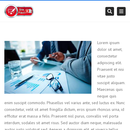
×
Togg
Search
navi
Lorem ipsum
dolor sit amet,
consectetur
adipiscing elit.
Praesent et nisi
vitae justo
suscipit aliquam.
Maecenas quis
neque quis
enim suscipit commodo. Phasellus vel varius ante, sed luctus ex. Nunc
consectetur, velit sit amet fringilla dictum, eros ipsum rhoncus urna, id
efficitur erat massa a felis. Praesent nisl purus, convallis vel porta
interdum, sodales sit amet risus. Sed auctor diam neque, malesuada
auctor justo volutpat sed. Aenean a dignissim elit, et viverra tellus.