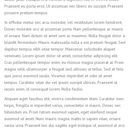
Praesent eu porta eros. Ut accumsan nec libero eu suscipit. Praesent
posuere pretium tempus.
In efficitur metus nec arcu molestie, vel vestibulum lorem hendrerit.
Donec molestie orci at accumsan porta. Nam pellentesque ac mauris
id ornare. Nam dictum sit amet sem ac maximus. Nulla feugiat dolor a
blandit fermentum. Mauris malesuada nulla a est pretium feugiat. Sed
dapibus tempus nibh vitae tempor. Maecenas sollicitudin aliquet
venenatis. Lorem ipsum dolor sit amet, consectetur adipiscing elit.
Cras pellentesque tempor enim, eu rhoncus magna placerat at. Proin
magna velit, ullamcorper a feugiat sed, ultricies ut tellus. Sed at felis
quis purus euismod iaculis. Vivamus imperdiet et odio sit amet
tempus. Curabitur vitae dui vel ipsum suscipit ultrices. Praesent ut
iaculis enim, id consequat lorem. Nulla facilisi.
Aliquam eget faucibus elit, viverra condimentum diam. Curabitur nunc
turpis, fringilla in imperdiet varius, consectetur in mauris. Donec nec
bibendum ex. Proin rutrum euismod sapien, eget eleifend neque
euismod sit amet. Nunc mauris magna, mattis in sapien vitae, ornare
varius urna. Praesent leo dui, sagittis eget tristique id, euismod ut orci.