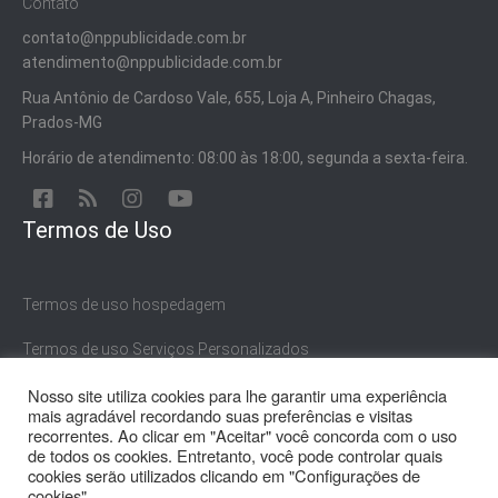
Contato
contato@nppublicidade.com.br
atendimento@nppublicidade.com.br
Rua Antônio de Cardoso Vale, 655, Loja A, Pinheiro Chagas,
Prados-MG
Horário de atendimento: 08:00 às 18:00, segunda a sexta-feira.
Termos de Uso
Termos de uso hospedagem
Termos de uso Serviços Personalizados
Nosso site utiliza cookies para lhe garantir uma experiência
Termos de uso Serviços Gratuitos
mais agradável recordando suas preferências e visitas
recorrentes. Ao clicar em "Aceitar" você concorda com o uso
de todos os cookies. Entretanto, você pode controlar quais
cookies serão utilizados clicando em "Configurações de
cookies".