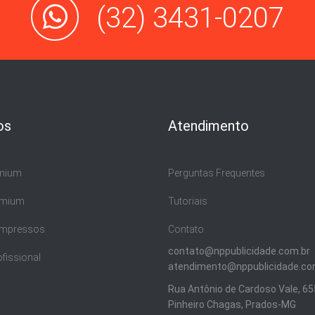
(32) 3431-0207
os
Atendimento
emium
Perguntas Frequentes
emium
Tutoriais
 Impressos
Contato
contato@nppublicidade.com.br
ofissional
atendimento@nppublicidade.co
Rua Antônio de Cardoso Vale, 655
Pinheiro Chagas, Prados-MG