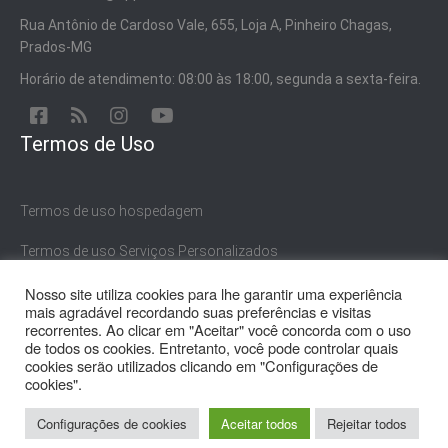
Rua Antônio de Cardoso Vale, 655, Loja A, Pinheiro Chagas,
Prados-MG
Horário de atendimento: 08:00 às 18:00, segunda a sexta-feira.
Termos de Uso
Termos de uso hospedagem
Termos de uso Serviços Personalizados
Nosso site utiliza cookies para lhe garantir uma experiência
Termos de uso Serviços Gratuitos
mais agradável recordando suas preferências e visitas
recorrentes. Ao clicar em "Aceitar" você concorda com o uso
de todos os cookies. Entretanto, você pode controlar quais
cookies serão utilizados clicando em "Configurações de
cookies".
© 2021 NP Publicidade. | CNPJ 15.652.626/0001-50
Configurações de cookies
Aceitar todos
Rejeitar todos