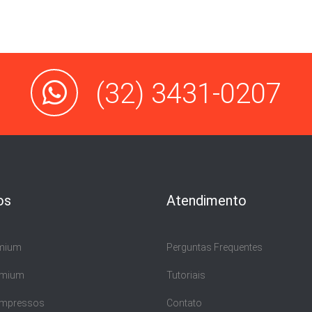
(32) 3431-0207
os
Atendimento
emium
Perguntas Frequentes
emium
Tutoriais
 Impressos
Contato