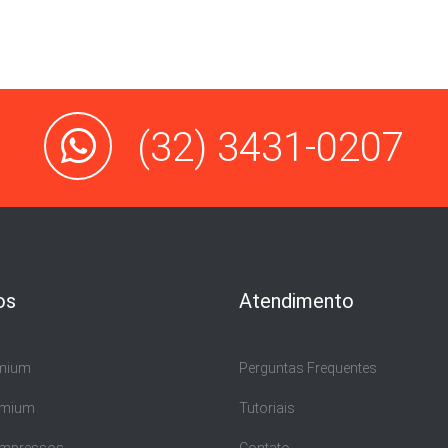
(32) 3431-0207
os
Atendimento
emium
Perguntas Frequentes
emium
Tutoriais